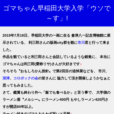
ゴマちゃん早稲田大学入学「ウソで
～す」!
2019年7月18日、早稲田大学の一画に在る
會津八一記念博物館に展
示されている、
利三郎さんの版画city群を観に
市川
君と行って来ま
した。
作品を観ていると利三郎さんと会話しているような錯覚に、
本当に
ゴマちゃんは利三郎(愛称リサ)さんが大好きです
♪
そろそろ〝おもしろかん按針〟で第2回目の追悼展などを、
市川、
深津
、
コロボックの会
の皆さんに
協力して頂き開催しようかなぁと
思ってもみました。
さて、鑑賞も終わり外へ「飯でも食べるか」と言う事で、
大学側の
ラーメン屋〝メルシー〟にラーメン400円
もやしラーメン420円さ
すが開店60年以上。
ラーメン好きのゴマもおもわず旨いと舌鼓
♪