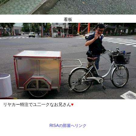
看板
リヤカー特注でユ二一クなお兄さん
♥
RISAの部屋へリンク