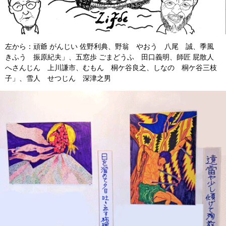
左から：頑爺 がんじい 佐野利典、野翁 やおう 八尾 誠、季風
きふう 振原紀夫」、五窓歩 ごまどうふ 田口義明、師匠 屁散人
へさんじん 上川謙市、むもん 桐ケ谷良之、しなの 桐ケ谷三枝
子」、雪人 せつじん 深津之男