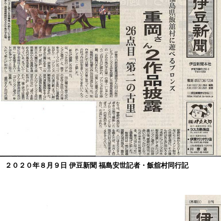
２０２０年８月９日 伊豆新聞 福島安世記者・飯舘村同行記