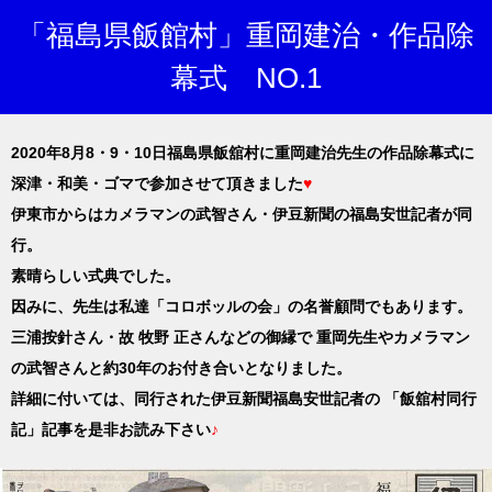
「福島県飯館村」重岡建治・作品除
幕式 NO.1
2020年8月8・9・10日福島県飯舘村に重岡建治先生の作品除幕式に
深津・和美・ゴマで参加させて頂きました
♥
伊東市からはカメラマンの武智さん・伊豆新聞の福島安世記者が同
行。
素晴らしい式典でした。
因みに、先生は私達「コロボッルの会」の名誉顧問でもあります。
三浦按針さん・故 牧野 正さんなどの御縁で
重岡先生やカメラマン
の武智さんと約30年のお付き合いとなりました。
詳細に付いては、同行された伊豆新聞福島安世記者の
「飯舘村同行
記」記事を是非お読み下さい
♪