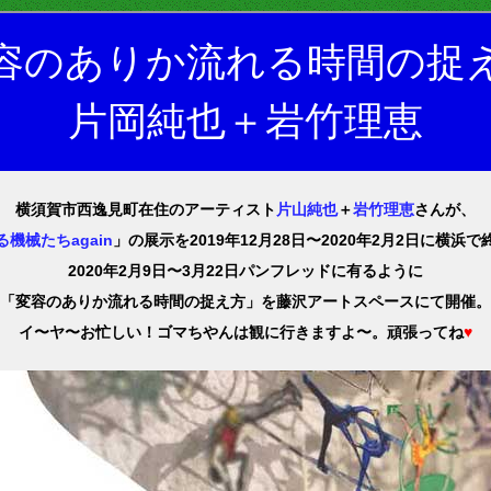
容のありか流れる時間の捉
片岡純也＋岩竹理恵
横須賀市西逸見町在住のアーティスト
片山純也
＋
岩竹理恵
さんが、
る機械たちagain
」の展示を2019年12月28日〜2020年2月2日に横浜
2020年2月9日〜3月22日パンフレッドに有るように
「変容のありか流れる時間の捉え方」を藤沢アートスペースにて開催。
イ〜ヤ〜お忙しい！ゴマちやんは観に行きますよ〜。頑張ってね
♥