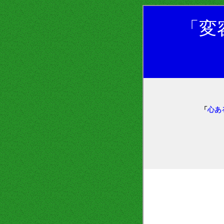
「変
「
心あ