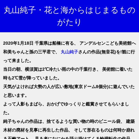
丸山純子・花と海からはじまるもの
がたり
2020年1月18日 千葉県は船橋に有る、
アンデルセンこども美術館へ
和美ちゃんと孫の三平君で、
丸山純子
さんの作品(無音花)を!観に行
って来ました。
当日の朝、横須賀は2℃冷たい雨の中の千葉行き、
美術館に着いた
時も2℃雪が降っていました。
天気がよければ大勢の人が広い敷地(東京ドーム8個分)に遊んでいた
と思います。
よって人影もまばら、おかげでゆっくりと鑑賞させてもらいまし
た。
純子ちゃんの作品は、捨てるような買い物の時のビニール袋、
建築
木材の廃材を見事に再生した作品、
そして形在るものは何時か崩れ
る石鹸アート、
見る者になにかを語り掛けてくる輪廻転生の作品。